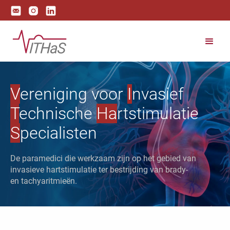
V
ereniging voor
I
nvasief
T
echnische
Ha
rtstimulatie
S
pecialisten
De paramedici die werkzaam zijn op het gebied van
invasieve hartstimulatie ter bestrijding van brady-
en tachyaritmieën.